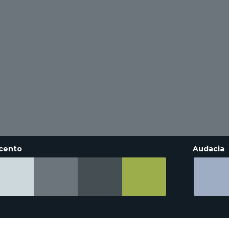
cento
Audacia