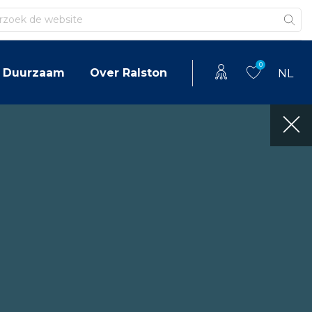
en
0
Duurzaam
Over Ralston
NL