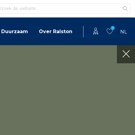
en
0
Duurzaam
Over Ralston
NL