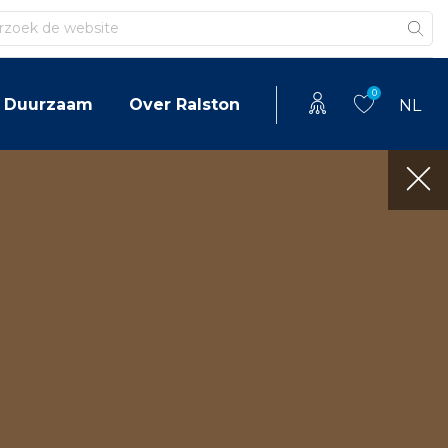
en
0
Duurzaam
Over Ralston
NL