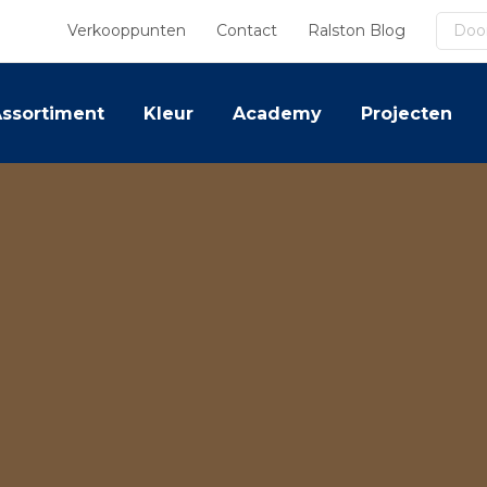
Zoek
Verkooppunten
Contact
Ralston Blog
ssortiment
Kleur
Academy
Projecten