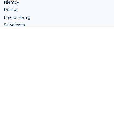
Niemcy
Polska
Luksemburg
Szwajcaria
Austria
Irlandii
Włoszech
Ukraina
Coatings
Assortment
Kolor
Academy
Projekt
Ekologiczna