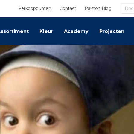
Zoek
Verkooppunten
Contact
Ralston Blog
ssortiment
Kleur
Academy
Projecten