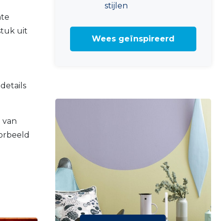
stijlen
nte
tuk uit
Wees geïnspireerd
details
 van
oorbeeld