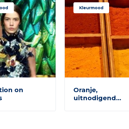
ood
Kleurmood
tion on
Oranje,
s
uitnodigend…