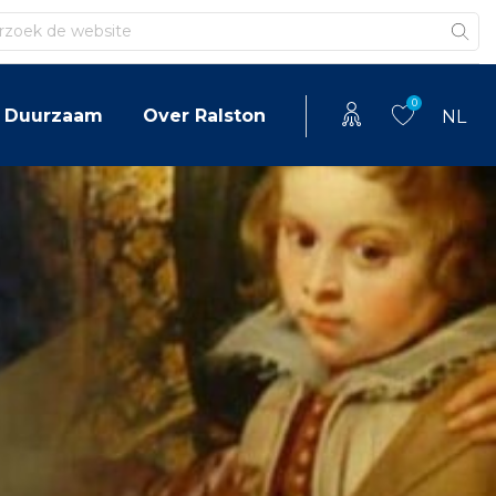
en
0
Duurzaam
Over Ralston
NL