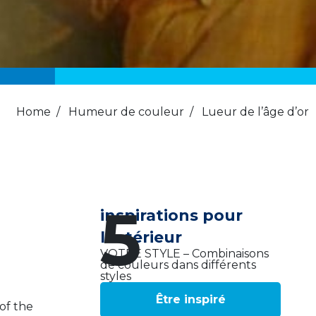
Home
/
Humeur de couleur
/
Lueur de l’âge d’or
5
inspirations pour
l’intérieur
VOTRE STYLE – Combinaisons
de couleurs dans différents
styles
Être inspiré
of the