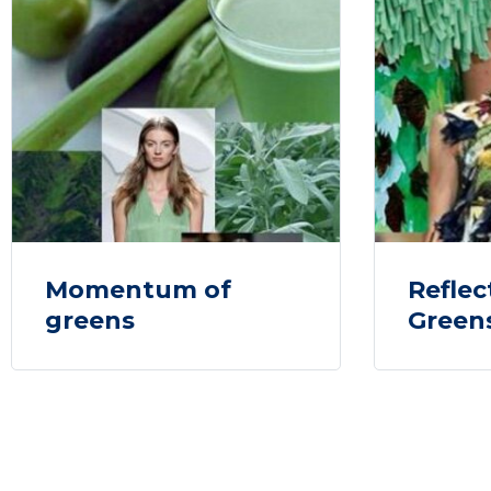
Momentum of
Reflec
greens
Green