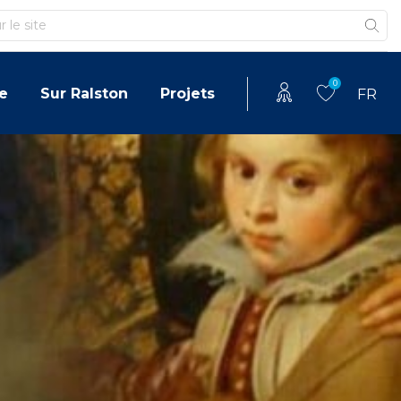
0
e
Sur Ralston
Projets
FR