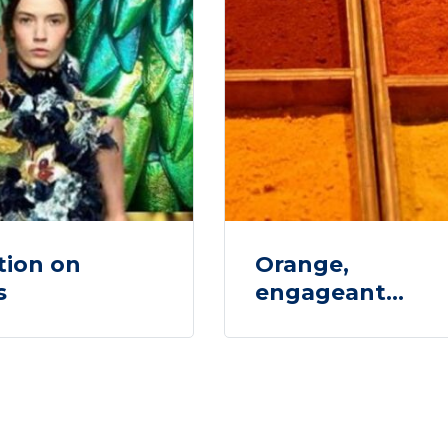
tion on
Orange,
s
engageant…