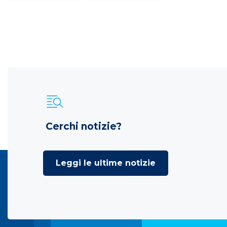
Cerchi notizie?
Leggi le ultime notizie