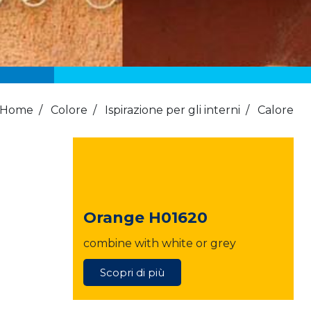
Home
/
Colore
/
Ispirazione per gli interni
/
Calore
Orange H01620
combine with white or grey
Scopri di più