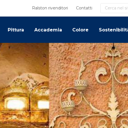
Cerca
Ralston rivenditori
Contatti
Pittura
Accademia
Colore
Sostenibilit