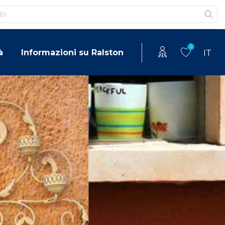
0
à
Informazioni su Ralston
IT