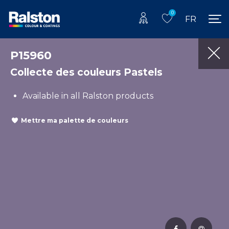
0
FR
P15960
Collecte des couleurs Pastels
Available in all Ralston products
Mettre ma palette de couleurs