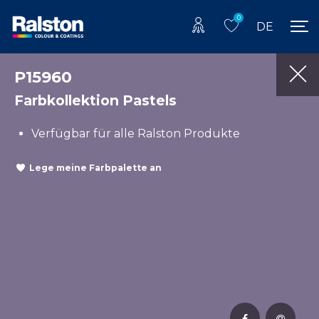
0
DE
P15960
Farbkollektion Pastels
Verfügbar für alle Ralston Produkte
Lege meine Farbpalette an