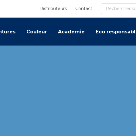
Recherche
Distributeurs
Contact
ntures
Couleur
Academie
Eco responsabl