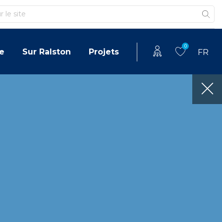
0
e
Sur Ralston
Projets
FR