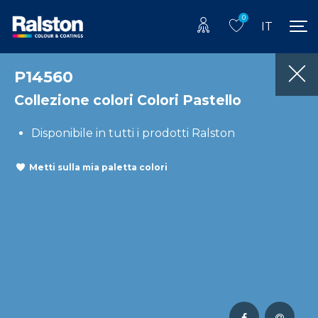
0
IT
P14560
Collezione colori Colori Pastello
Disponibile in tutti i prodotti Ralston
Metti sulla mia paletta colori