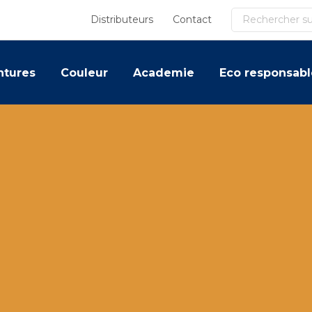
Recherche
Distributeurs
Contact
ntures
Couleur
Academie
Eco responsabl