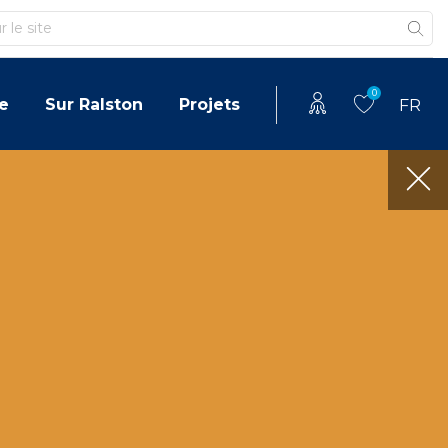
0
e
Sur Ralston
Projets
FR