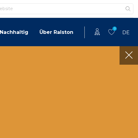
0
Nachhaltig
Über Ralston
DE