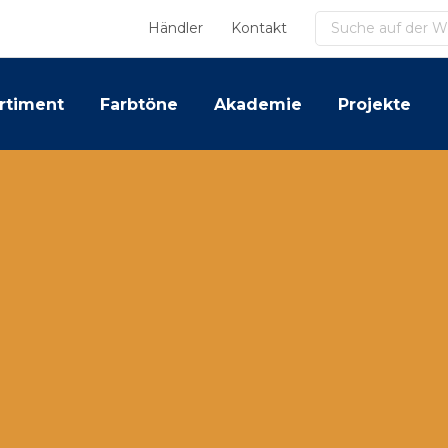
Suchen
Händler
Kontakt
rtiment
Farbtöne
Akademie
Projekte