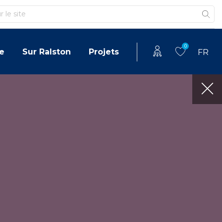
0
e
Sur Ralston
Projets
FR