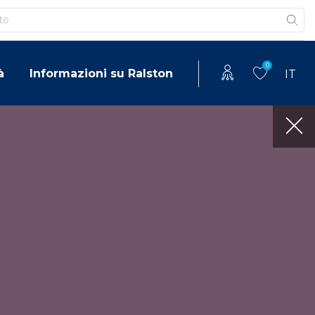
0
à
Informazioni su Ralston
IT