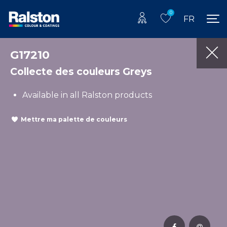
0
FR
G17210
Collecte des couleurs Greys
Available in all Ralston products
Mettre ma palette de couleurs