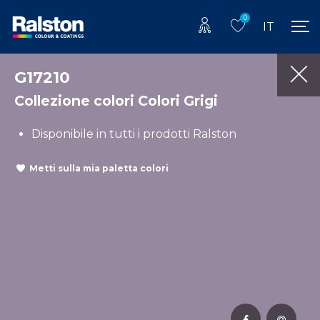
0
IT
G17210
Collezione colori Colori Grigi
Disponibile in tutti i prodotti Ralston
Metti sulla mia paletta colori