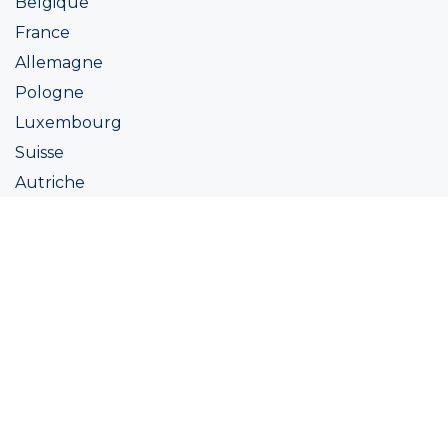
Belgique
France
Allemagne
Pologne
Luxembourg
Suisse
Autriche
Irlande
Italie
Ukraine
Coatings
Peintures
Couleur
Academie