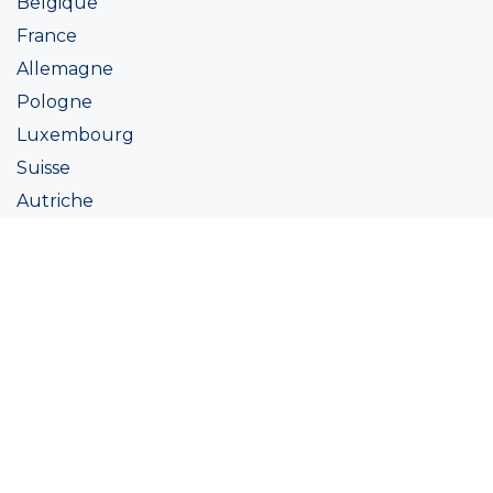
Belgique
France
Allemagne
Pologne
Luxembourg
Suisse
Autriche
Irlande
Italie
Ukraine
Coatings
Peintures
Couleur
Academie