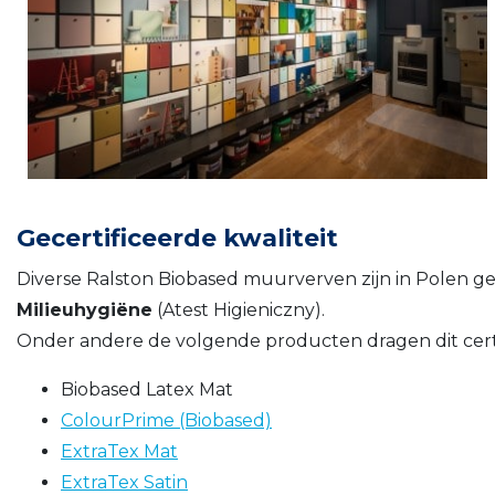
Gecertificeerde kwaliteit
Diverse Ralston Biobased muurverven zijn in Polen 
Milieuhygiëne
(Atest Higieniczny).
Onder andere de volgende producten dragen dit certi
Biobased Latex Mat
ColourPrime (Biobased)
ExtraTex Mat
ExtraTex Satin