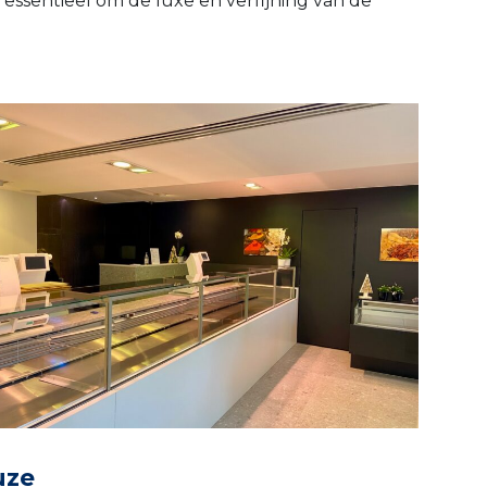
 essentieel om de luxe en verfijning van de
uze