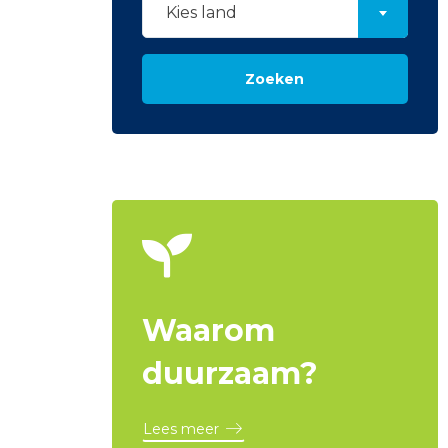
Kies land
Zoeken
Waarom
duurzaam?
Lees meer