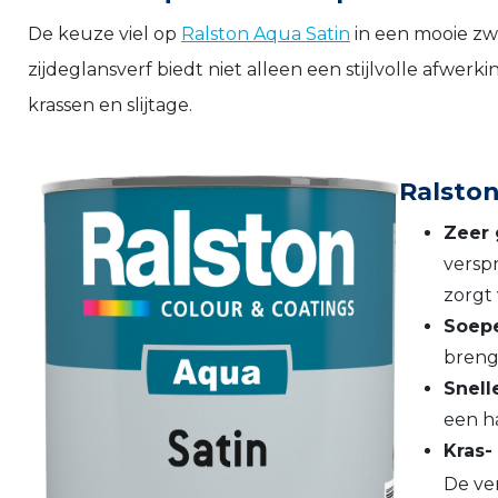
De keuze viel op
Ralston Aqua Satin
in een mooie zwa
zijdeglansverf biedt niet alleen een stijlvolle afw
krassen en slijtage.
Ralston
Zeer 
verspr
zorgt
Soepe
brenge
Snell
een ha
Kras- 
De ve