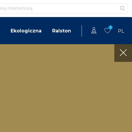
0
Ekologiczna
Ralston
PL