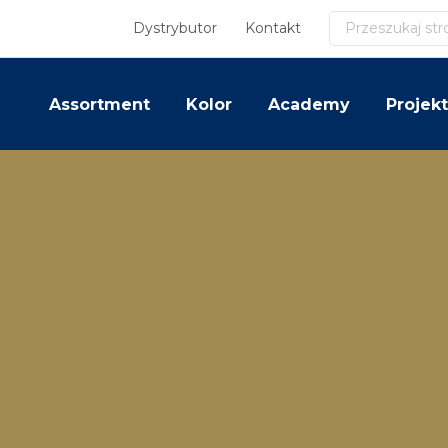
Szukaj
Dystrybutor
Kontakt
Assortment
Kolor
Academy
Projekt