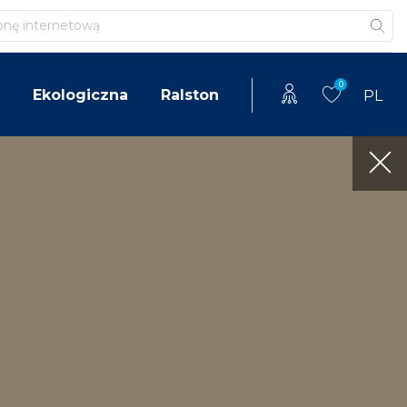
0
Ekologiczna
Ralston
PL