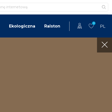
0
Ekologiczna
Ralston
PL