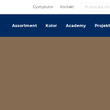
Szukaj
Dystrybutor
Kontakt
Assortment
Kolor
Academy
Projekt