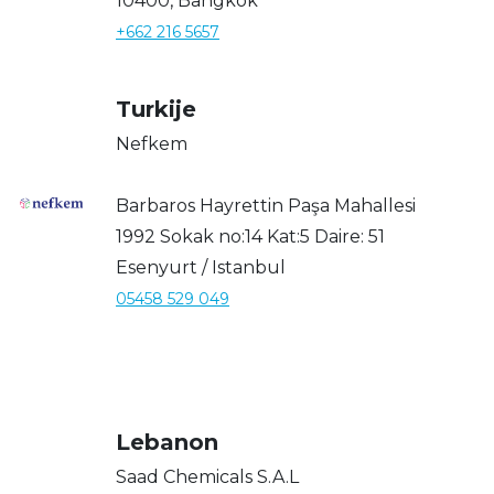
10400, Bangkok
+662 216 5657
Turkije
Nefkem
Barbaros Hayrettin Paşa Mahallesi
1992 Sokak no:14 Kat:5 Daire: 51
Esenyurt / Istanbul
05458 529 049
Lebanon
Saad Chemicals S.A.L