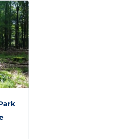
Park
e