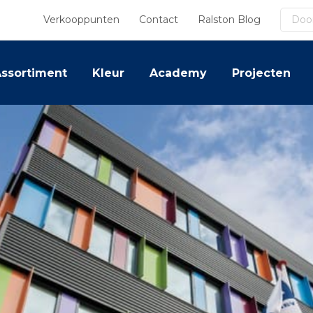
Zoek
Verkooppunten
Contact
Ralston Blog
ssortiment
Kleur
Academy
Projecten