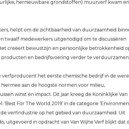
uurlijke, hernieuwbare grondstoffen) muurverf kwam e
kers, helpt om de zichtbaarheid van duurzaamheid bin
den twaalf medewerkers uitgenodigd om te discussiëren
et creëert bewustzijn en persoonlijke betrokkenheid o
ze producten en bedrijfsvoering verder te verduurzamen.
e verfproducent het eerste chemische bedrijf in de were
et hiermee aan de hoogste normen voor milieu,
tussen winst en impact. Dit jaar kreeg de Koninklijke Van
el: ‘Best For The World 2019’ in de categorie ‘Environment
e verfindustrie op het gebied van duurzaamheid. Uit
s, uitgevoerd in opdracht van Van Wijhe Verf blijkt dat 