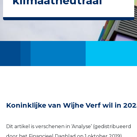
klimaatneutraal
Koninklijke van Wijhe Verf wil in 202
Dit artikel is verschenen in ‘Analyse’ (gedistribueerd
door het Financieel Dagblad op 1 oktober 2019).