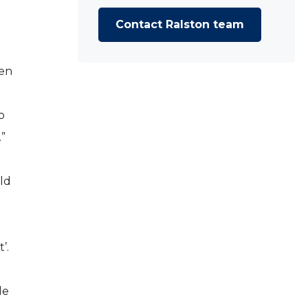
n
Contact Ralston team
nen
p
”
ld
’.
de