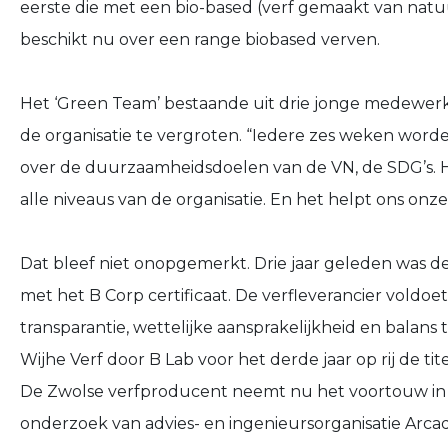
eerste die met een bio-based (verf gemaakt van nat
beschikt nu over een range biobased verven.
Het ‘Green Team’ bestaande uit drie jonge medewer
de organisatie te vergroten. “Iedere zes weken wor
over de duurzaamheidsdoelen van de VN, de SDG’s. H
alle niveaus van de organisatie. En het helpt ons on
Dat bleef niet onopgemerkt. Drie jaar geleden was d
met het B Corp certificaat. De verfleverancier voldo
transparantie, wettelijke aansprakelijkheid en balans 
Wijhe Verf door B Lab voor het derde jaar op rij de tit
De Zwolse verfproducent neemt nu het voortouw in d
onderzoek van advies- en ingenieursorganisatie Arcadi