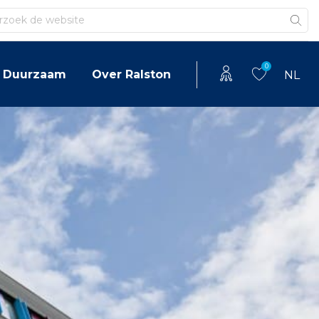
en
0
Duurzaam
Over Ralston
NL