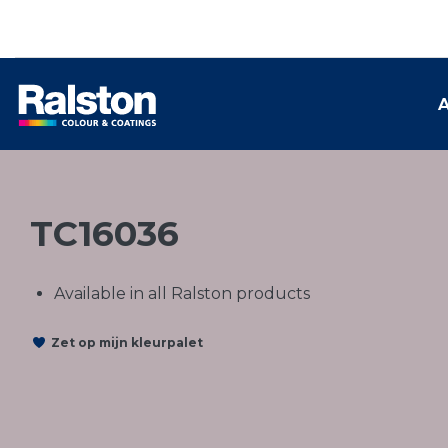
A
TC16036
Available in all Ralston products
Zet op mijn kleurpalet