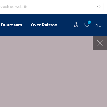
en
0
Duurzaam
Over Ralston
NL