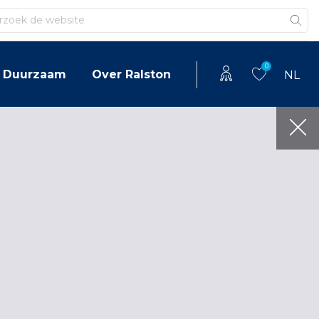
en
0
Duurzaam
Over Ralston
NL