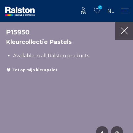
0
NL
P15950
Kleurcollectie Pastels
Available in all Ralston products
Zet op mijn kleurpalet