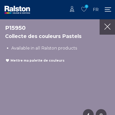
0
FR
P15950
Collecte des couleurs Pastels
Available in all Ralston products
Mettre ma palette de couleurs