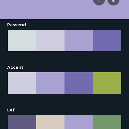
Passend
Accent
Lef