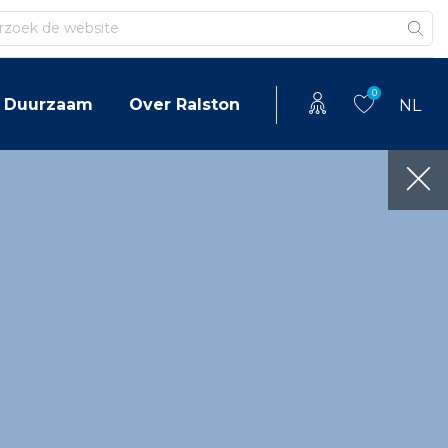
en
0
Duurzaam
Over Ralston
NL