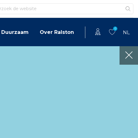
en
0
Duurzaam
Over Ralston
NL