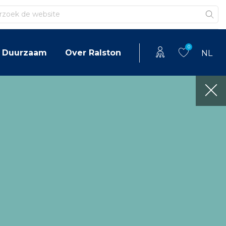
en
0
Duurzaam
Over Ralston
NL