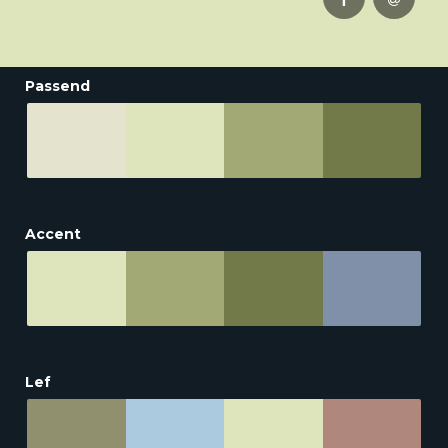
Passend
Accent
Lef