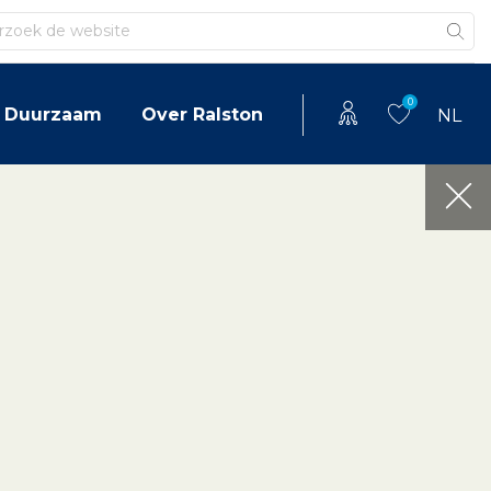
en
0
Duurzaam
Over Ralston
NL