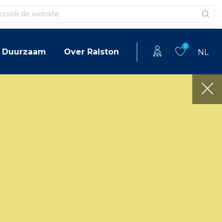
en
0
Duurzaam
Over Ralston
NL