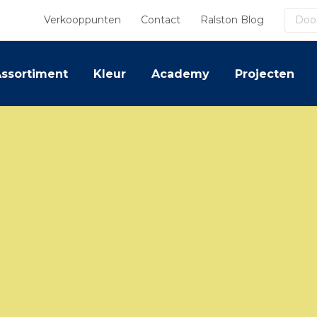
Zoek
Verkooppunten
Contact
Ralston Blog
ssortiment
Kleur
Academy
Projecten