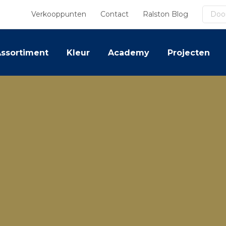
Zoek
Verkooppunten
Contact
Ralston Blog
ssortiment
Kleur
Academy
Projecten