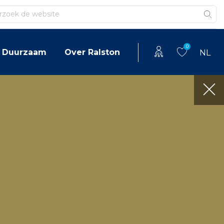
en
0
Duurzaam
Over Ralston
NL