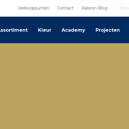
Zoek
Verkooppunten
Contact
Ralston Blog
ssortiment
Kleur
Academy
Projecten