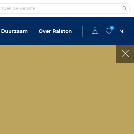
en
0
Duurzaam
Over Ralston
NL