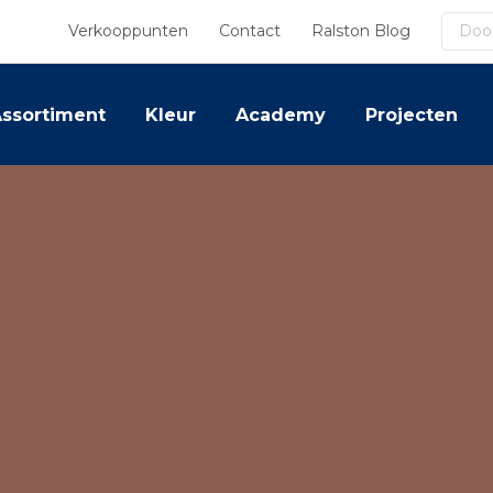
Zoek
Verkooppunten
Contact
Ralston Blog
ssortiment
Kleur
Academy
Projecten