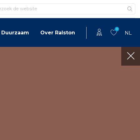
en
0
Duurzaam
Over Ralston
NL