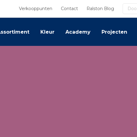
Zoek
Verkooppunten
Contact
Ralston Blog
ssortiment
Kleur
Academy
Projecten