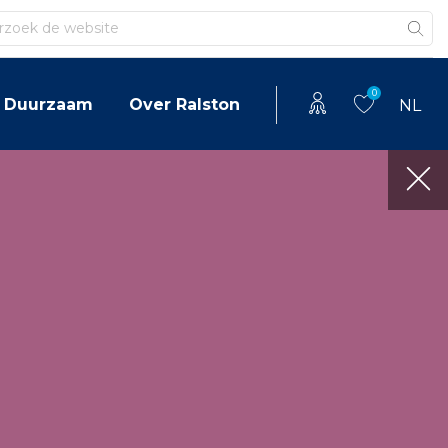
en
0
Duurzaam
Over Ralston
NL