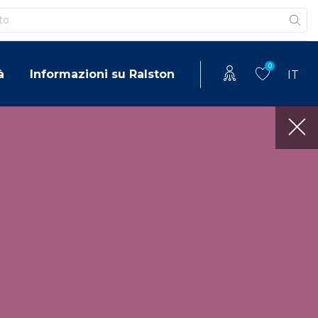
0
à
Informazioni su Ralston
IT