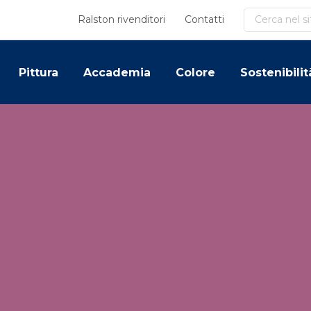
Cerca
Ralston rivenditori
Contatti
Pittura
Accademia
Colore
Sostenibilit