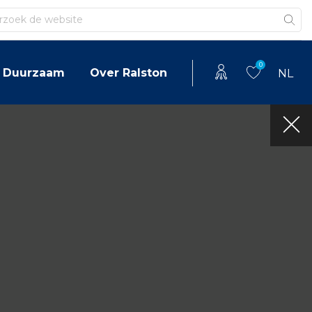
en
0
Duurzaam
Over Ralston
NL