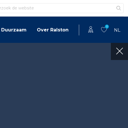
en
0
Duurzaam
Over Ralston
NL