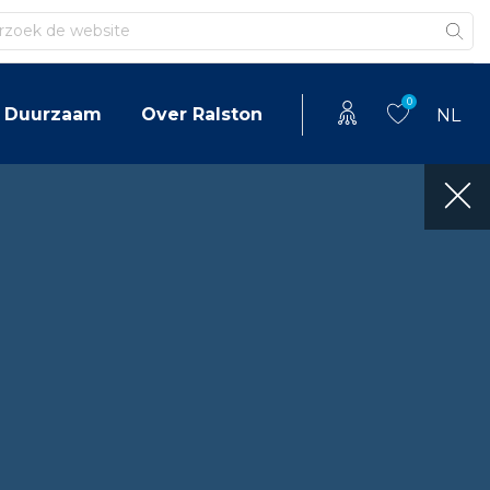
en
0
Duurzaam
Over Ralston
NL