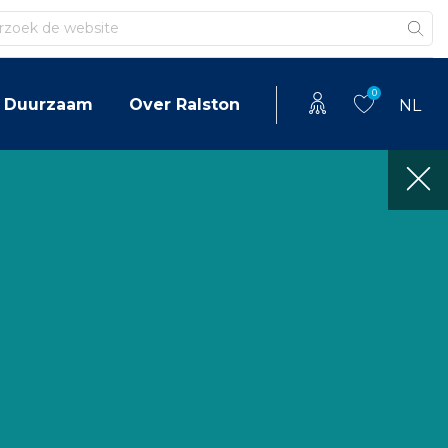
en
0
Duurzaam
Over Ralston
NL