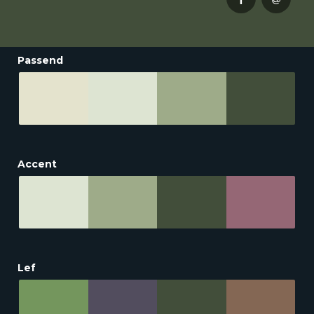
Passend
Accent
Lef