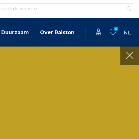
en
0
Duurzaam
Over Ralston
NL