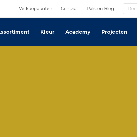
Zoek
Verkooppunten
Contact
Ralston Blog
ssortiment
Kleur
Academy
Projecten