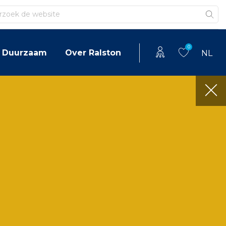
en
0
Duurzaam
Over Ralston
NL