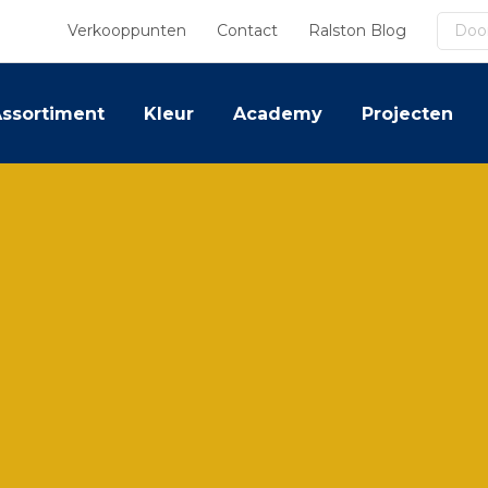
Zoek
Verkooppunten
Contact
Ralston Blog
ssortiment
Kleur
Academy
Projecten